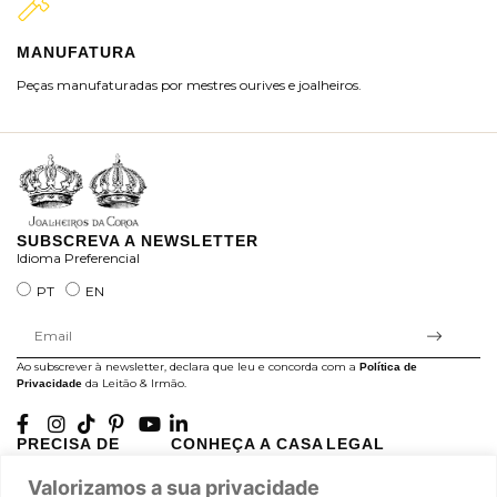
MANUFATURA
M
Peças manufaturadas por mestres ourives e joalheiros.
Jo
ra
SUBSCREVA A NEWSLETTER
Idioma Preferencial
PT
EN
Ao subscrever à newsletter, declara que leu e concorda com a
Política de
da Leitão & Irmão.
Privacidade
PRECISA DE
CONHEÇA A CASA
LEGAL
AJUDA?
LEITÃO
Projectos Apoiados pela
Valorizamos a sua privacidade
A minha conta
História
UE