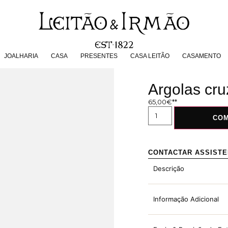
JOALHARIA
CASA
PRESENTES
CASA LEITÃO
CASAMENT
JOALHARIA
CASA
PRESENTES
CASA LEITÃO
CASAMENTO
Argolas cr
65,00
€
CO
CONTACTAR ASSIST
Descrição
Informação Adicional