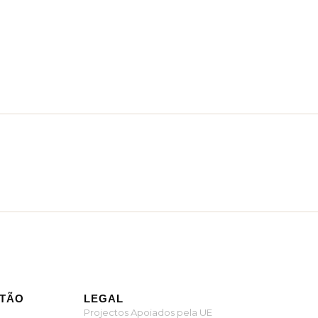
ITÃO
LEGAL
Projectos Apoiados pela UE