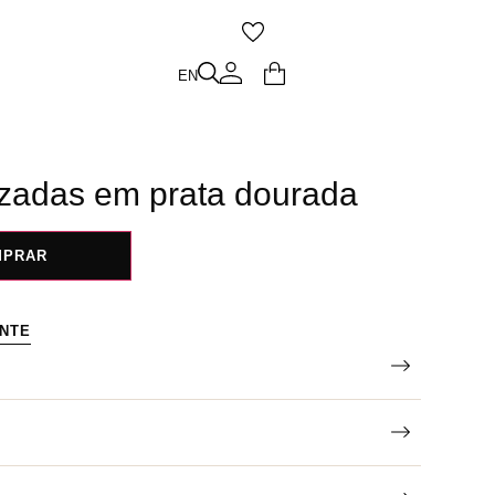
O
EN
EN
uzadas em prata dourada
MPRAR
ENTE