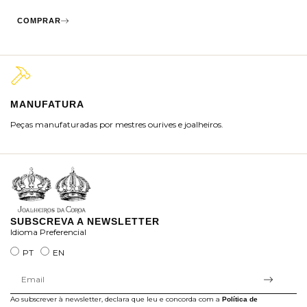
COMPRAR
MANUFATURA
M
Peças manufaturadas por mestres ourives e joalheiros.
Jo
ra
SUBSCREVA A NEWSLETTER
Idioma Preferencial
PT
EN
Ao subscrever à newsletter, declara que leu e concorda com a
Política de