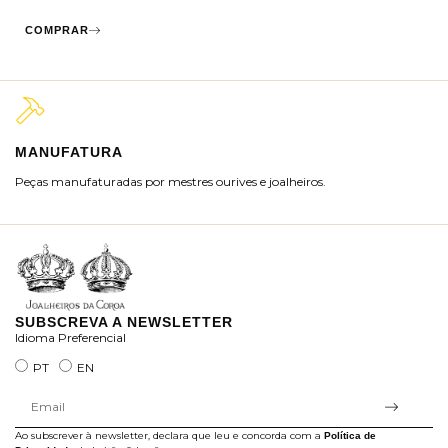
COMPRAR
MANUFATURA
M
Peças manufaturadas por mestres ourives e joalheiros.
Jo
ra
SUBSCREVA A NEWSLETTER
Idioma Preferencial
PT
EN
Ao subscrever à newsletter, declara que leu e concorda com a
Política de