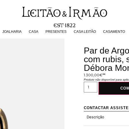
JOALHARIA
CASA
PRESENTES
CASA LEITÃO
CASAMENT
JOALHARIA
CASA
PRESENTES
CASA LEITÃO
CASAMENTO
Par de Arg
com rubis, 
Débora Mo
1.300,00
€
Produto não disponível para apl
CO
CONTACTAR ASSIST
Descrição