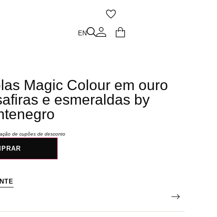
O
EN
EN
olas Magic Colour em ouro
safiras e esmeraldas by
ntenegro
icação de cupões de desconto
MPRAR
ENTE