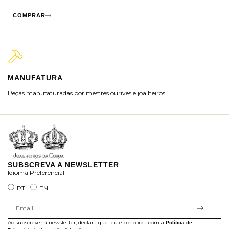
COMPRAR
MANUFATURA
M
Peças manufaturadas por mestres ourives e joalheiros.
Jo
ra
SUBSCREVA A NEWSLETTER
Idioma Preferencial
PT
EN
Ao subscrever à newsletter, declara que leu e concorda com a
Política de