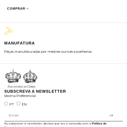
COMPRAR
MANUFATURA
M
Peças manufaturadas por mestres ourives e joalheiros.
Jo
ra
SUBSCREVA A NEWSLETTER
Idioma Preferencial
PT
EN
Ao subscrever à newsletter, declara que leu e concorda com a
Política de