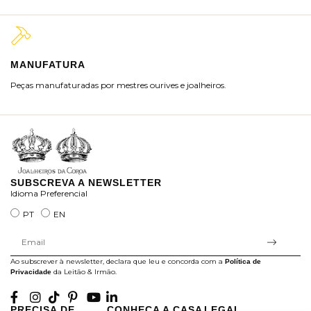
MANUFATURA
M
Peças manufaturadas por mestres ourives e joalheiros.
Jo
ra
SUBSCREVA A NEWSLETTER
Idioma Preferencial
PT
EN
Ao subscrever à newsletter, declara que leu e concorda com a
Política de
da Leitão & Irmão.
Privacidade
PRECISA DE
CONHEÇA A CASA
LEGAL