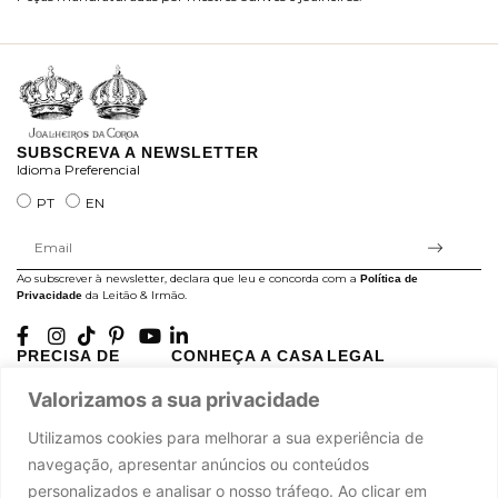
ra
SUBSCREVA A NEWSLETTER
Idioma Preferencial
PT
EN
Ao subscrever à newsletter, declara que leu e concorda com a
Política de
da Leitão & Irmão.
Privacidade
PRECISA DE
CONHEÇA A CASA
LEGAL
AJUDA?
LEITÃO
Projectos Apoiados pela
Valorizamos a sua privacidade
A minha conta
História
UE
Cuidado com as Peças
Atelier
Política de Privacidade
Utilizamos cookies para melhorar a sua experiência de
Trocas & Devoluções
Oficinas
Termos e Condições
navegação, apresentar anúncios ou conteúdos
Perguntas Frequentes
Journal
Livro de Reclamações
personalizados e analisar o nosso tráfego. Ao clicar em