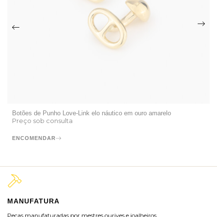
Botões de Punho Love-Link elo náutico em ouro amarelo
Preço sob consulta
ENCOMENDAR
MANUFATURA
M
Peças manufaturadas por mestres ourives e joalheiros.
Jo