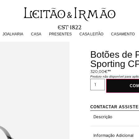
JOALHARIA
CASA
PRESENTES
CASA LEITÃO
CASAMENT
JOALHARIA
CASA
PRESENTES
CASA LEITÃO
CASAMENTO
Botões de P
Sporting C
320,00
€
Produto não disponível para apl
CO
CONTACTAR ASSIST
Descrição
Informação Adicional