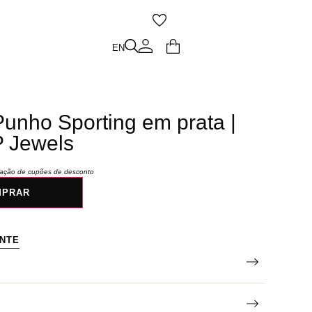
O
EN
EN
unho Sporting em prata |
P Jewels
icação de cupões de desconto
MPRAR
ENTE