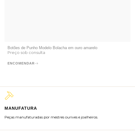
Botões de Punho Modelo Bolacha em ouro amarelo
Preço sob consulta
ENCOMENDAR
MANUFATURA
M
Peças manufaturadas por mestres ourives e joalheiros.
Jo
ra