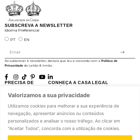
SUBSCREVA A NEWSLETTER
Idioma Preferencial
PT
EN
Ao subscrever à newsletter, declara que leu e concorda com a
Política de
da Leitão & Irmão.
Privacidade
PRECISA DE
CONHEÇA A CASA
LEGAL
AJUDA?
LEITÃO
Projectos Apoiados pela
A minha conta
História
Valorizamos a sua privacidade
UE
Cuidado com as Peças
Atelier
Política de Privacidade
Utilizamos cookies para melhorar a sua experiência de
Trocas & Devoluções
Oficinas
Termos e Condições
navegação, apresentar anúncios ou conteúdos
Perguntas Frequentes
Journal
Livro de Reclamações
personalizados e analisar o nosso tráfego. Ao clicar em
Contacte-nos
Press
"Aceitar Todos", concorda com a utilização de cookies.
Carreiras
Parcerias