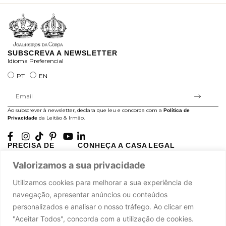
SUBSCREVA A NEWSLETTER
Idioma Preferencial
PT
EN
Ao subscrever à newsletter, declara que leu e concorda com a
Política de
da Leitão & Irmão.
Privacidade
PRECISA DE
CONHEÇA A CASA
LEGAL
AJUDA?
LEITÃO
Projectos Apoiados pela
Valorizamos a sua privacidade
A minha conta
História
UE
Cuidado com as Peças
Atelier
Política de Privacidade
Utilizamos cookies para melhorar a sua experiência de
Trocas & Devoluções
Oficinas
Termos e Condições
navegação, apresentar anúncios ou conteúdos
Perguntas Frequentes
Journal
Livro de Reclamações
personalizados e analisar o nosso tráfego. Ao clicar em
Contacte-nos
Press
"Aceitar Todos", concorda com a utilização de cookies.