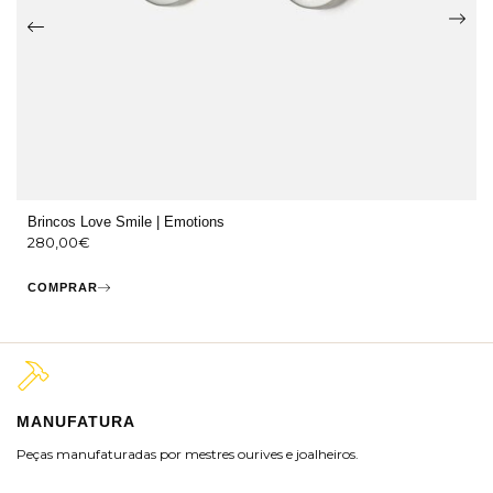
Brincos Love Smile | Emotions
280,00
€
COMPRAR
MANUFATURA
M
Peças manufaturadas por mestres ourives e joalheiros.
Jo
ra