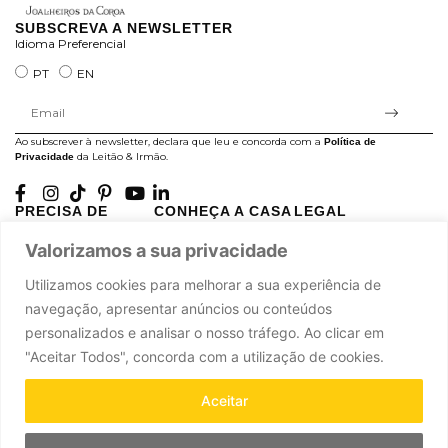
SUBSCREVA A NEWSLETTER
Idioma Preferencial
PT
EN
Ao subscrever à newsletter, declara que leu e concorda com a
Política de
da Leitão & Irmão.
Privacidade
PRECISA DE
CONHEÇA A CASA
LEGAL
AJUDA?
LEITÃO
Projectos Apoiados pela
Valorizamos a sua privacidade
A minha conta
História
UE
Cuidado com as Peças
Atelier
Política de Privacidade
Utilizamos cookies para melhorar a sua experiência de
Trocas & Devoluções
Oficinas
Termos e Condições
navegação, apresentar anúncios ou conteúdos
Perguntas Frequentes
Journal
Livro de Reclamações
personalizados e analisar o nosso tráfego. Ao clicar em
Contacte-nos
Press
"Aceitar Todos", concorda com a utilização de cookies.
Carreiras
Parcerias
Aceitar