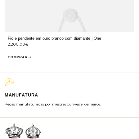
Fio e pendente em ouro branco com diamante | One
2.200,00
€
COMPRAR
MANUFATURA
M
Peças manufaturadas por mestres ourives e joalheiros.
Jo
ra