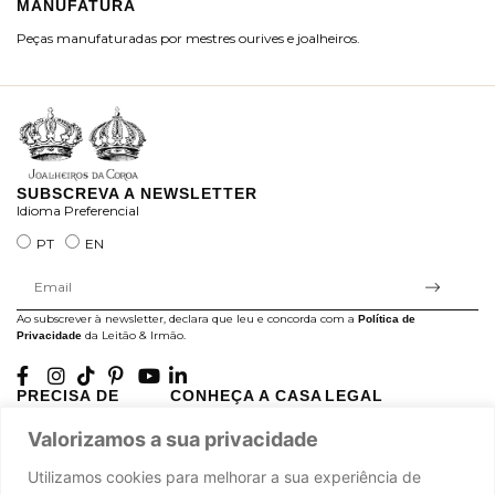
MANUFATURA
M
Peças manufaturadas por mestres ourives e joalheiros.
Jo
ra
SUBSCREVA A NEWSLETTER
Idioma Preferencial
PT
EN
Ao subscrever à newsletter, declara que leu e concorda com a
Política de
da Leitão & Irmão.
Privacidade
PRECISA DE
CONHEÇA A CASA
LEGAL
AJUDA?
LEITÃO
Projectos Apoiados pela
Valorizamos a sua privacidade
A minha conta
História
UE
Cuidado com as Peças
Atelier
Política de Privacidade
Utilizamos cookies para melhorar a sua experiência de
Trocas & Devoluções
Oficinas
Termos e Condições