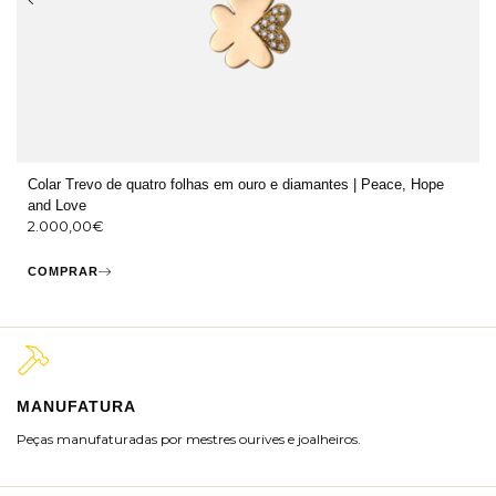
Colar Trevo de quatro folhas em ouro e diamantes | Peace, Hope
and Love
2.000,00
€
COMPRAR
MANUFATURA
M
Peças manufaturadas por mestres ourives e joalheiros.
Jo
ra