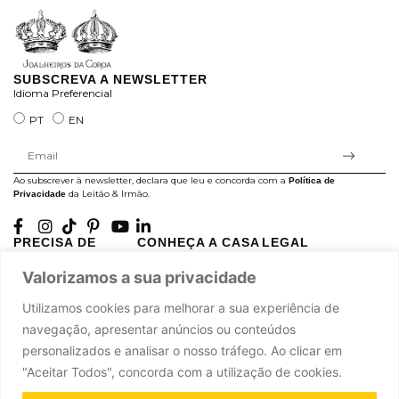
SUBSCREVA A NEWSLETTER
Idioma Preferencial
PT
EN
Ao subscrever à newsletter, declara que leu e concorda com a
Política de
da Leitão & Irmão.
Privacidade
PRECISA DE
CONHEÇA A CASA
LEGAL
AJUDA?
LEITÃO
Projectos Apoiados pela
Valorizamos a sua privacidade
A minha conta
História
UE
Cuidado com as Peças
Atelier
Política de Privacidade
Utilizamos cookies para melhorar a sua experiência de
Trocas & Devoluções
Oficinas
Termos e Condições
navegação, apresentar anúncios ou conteúdos
Perguntas Frequentes
Journal
Livro de Reclamações
personalizados e analisar o nosso tráfego. Ao clicar em
Contacte-nos
Press
"Aceitar Todos", concorda com a utilização de cookies.
Carreiras
Parcerias