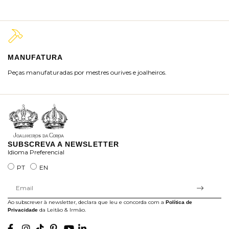
MANUFATURA
M
Peças manufaturadas por mestres ourives e joalheiros.
Jo
ra
SUBSCREVA A NEWSLETTER
Idioma Preferencial
PT
EN
Ao subscrever à newsletter, declara que leu e concorda com a
Política de
da Leitão & Irmão.
Privacidade