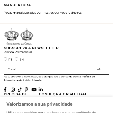
MANUFATURA
M
Peças manufaturadas por mestres ourives e joalheiros.
Jo
ra
SUBSCREVA A NEWSLETTER
Idioma Preferencial
PT
EN
Ao subscrever à newsletter, declara que leu e concorda com a
Política de
da Leitão & Irmão.
Privacidade
PRECISA DE
CONHEÇA A CASA
LEGAL
AJUDA?
LEITÃO
Projectos Apoiados pela
Valorizamos a sua privacidade
A minha conta
História
UE
Cuidado com as Peças
Atelier
Política de Privacidade
Utilizamos cookies para melhorar a sua experiência de