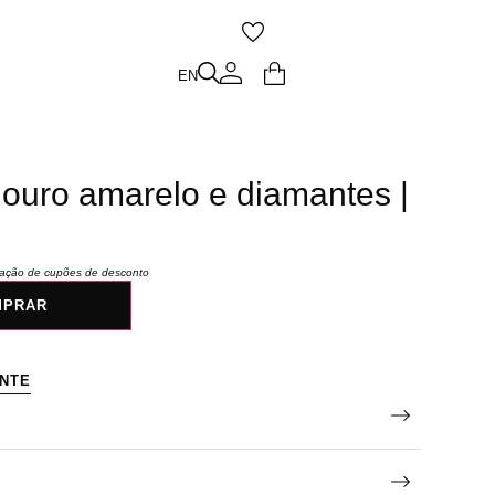
O
EN
EN
ouro amarelo e diamantes |
icação de cupões de desconto
MPRAR
ENTE