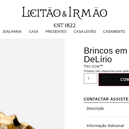
JOALHARIA
CASA
PRESENTES
CASA LEITÃO
CASAMENT
JOALHARIA
CASA
PRESENTES
CASA LEITÃO
CASAMENTO
Brincos em 
DeLírio
790,00
€
Produto não disponível para apl
CO
CONTACTAR ASSIST
Descrição
Informação Adicional