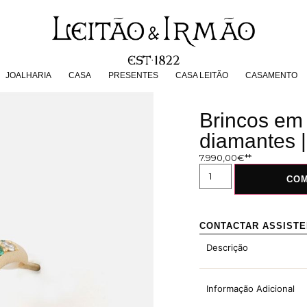
JOALHARIA
CASA
PRESENTES
CASA LEITÃO
CASAMENT
JOALHARIA
CASA
PRESENTES
CASA LEITÃO
CASAMENTO
Brincos em
diamantes 
7.990,00
€
CO
CONTACTAR ASSIST
Descrição
Informação Adicional