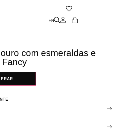
O
EN
EN
 ouro com esmeraldas e
| Fancy
MPRAR
ENTE