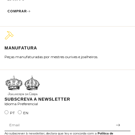
COMPRAR
MANUFATURA
M
Peças manufaturadas por mestres ourives e joalheiros.
Jo
ra
SUBSCREVA A NEWSLETTER
Idioma Preferencial
PT
EN
Ao subscrever à newsletter, declara que leu e concorda com a
Política de