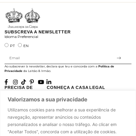
SUBSCREVA A NEWSLETTER
Idioma Preferencial
PT
EN
Ao subscrever à newsletter, declara que leu e concorda com a
Política de
da Leitão & Irmão.
Privacidade
PRECISA DE
CONHEÇA A CASA
LEGAL
AJUDA?
LEITÃO
Projectos Apoiados pela
Valorizamos a sua privacidade
A minha conta
História
UE
Cuidado com as Peças
Atelier
Política de Privacidade
Utilizamos cookies para melhorar a sua experiência de
Trocas & Devoluções
Oficinas
Termos e Condições
navegação, apresentar anúncios ou conteúdos
Perguntas Frequentes
Journal
Livro de Reclamações
personalizados e analisar o nosso tráfego. Ao clicar em
Contacte-nos
Press
"Aceitar Todos", concorda com a utilização de cookies.