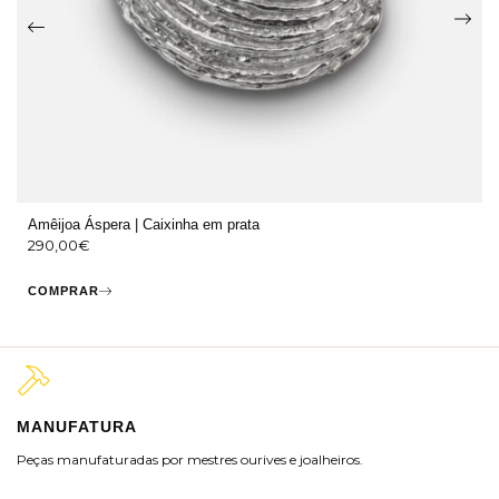
Amêijoa Áspera | Caixinha em prata
290,00
€
COMPRAR
MANUFATURA
M
Peças manufaturadas por mestres ourives e joalheiros.
Jo
ra