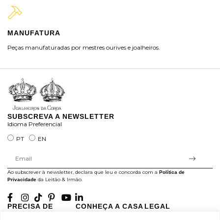
MANUFATURA
M
Peças manufaturadas por mestres ourives e joalheiros.
Jo
ra
SUBSCREVA A NEWSLETTER
Idioma Preferencial
PT
EN
Ao subscrever à newsletter, declara que leu e concorda com a
Política de
da Leitão & Irmão.
Privacidade
PRECISA DE
CONHEÇA A CASA
LEGAL
AJUDA?
LEITÃO
Projectos Apoiados pela