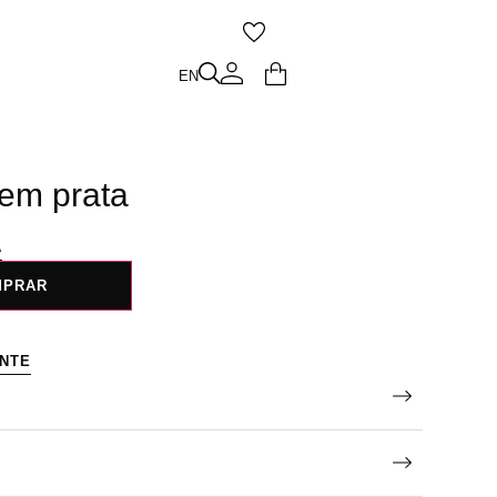
O
EN
EN
 em prata
A
MPRAR
ENTE