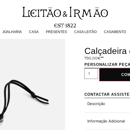
JOALHARIA
CASA
PRESENTES
CASA LEITÃO
CASAMENT
JOALHARIA
CASA
PRESENTES
CASA LEITÃO
CASAMENTO
Calçadeira
790,00
€
PERSONALIZAR PEÇ
CO
CONTACTAR ASSIST
Descrição
Informação Adicional