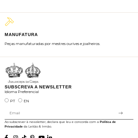
MANUFATURA
M
Peças manufaturadas por mestres ourives e joalheiros.
Jo
ra
SUBSCREVA A NEWSLETTER
Idioma Preferencial
PT
EN
Ao subscrever à newsletter, declara que leu e concorda com a
Política de
da Leitão & Irmão.
Privacidade