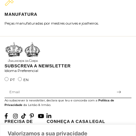
MANUFATURA
M
Peças manufaturadas por mestres ourives e joalheiros.
Jo
ra
SUBSCREVA A NEWSLETTER
Idioma Preferencial
PT
EN
Ao subscrever à newsletter, declara que leu e concorda com a
Política de
da Leitão & Irmão.
Privacidade
PRECISA DE
CONHEÇA A CASA
LEGAL
AJUDA?
LEITÃO
Projectos Apoiados pela
Valorizamos a sua privacidade
A minha conta
História
UE