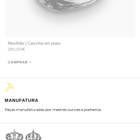
Mexilhão | Caixinha em prata
290,00
€
COMPRAR
MANUFATURA
M
Peças manufaturadas por mestres ourives e joalheiros.
Jo
ra