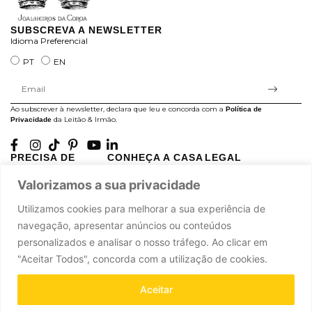
SUBSCREVA A NEWSLETTER
Idioma Preferencial
PT
EN
Ao subscrever à newsletter, declara que leu e concorda com a
Política de
da Leitão & Irmão.
Privacidade
PRECISA DE
CONHEÇA A CASA
LEGAL
AJUDA?
LEITÃO
Projectos Apoiados pela
Valorizamos a sua privacidade
A minha conta
História
UE
Cuidado com as Peças
Atelier
Política de Privacidade
Utilizamos cookies para melhorar a sua experiência de
Trocas & Devoluções
Oficinas
Termos e Condições
navegação, apresentar anúncios ou conteúdos
Perguntas Frequentes
Journal
Livro de Reclamações
personalizados e analisar o nosso tráfego. Ao clicar em
Contacte-nos
Press
"Aceitar Todos", concorda com a utilização de cookies.
Carreiras
Parcerias
Aceitar