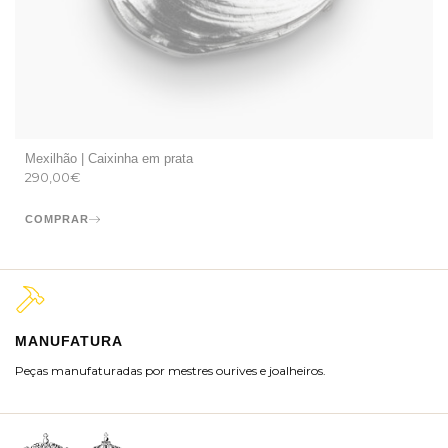
Mexilhão | Caixinha em prata
290,00
€
COMPRAR
MANUFATURA
M
Peças manufaturadas por mestres ourives e joalheiros.
Jo
ra