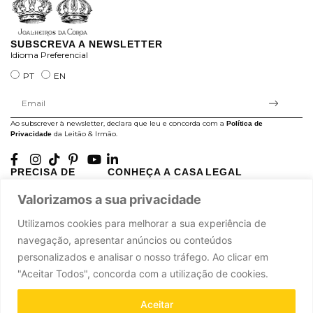
SUBSCREVA A NEWSLETTER
Idioma Preferencial
PT
EN
Ao subscrever à newsletter, declara que leu e concorda com a
Política de
da Leitão & Irmão.
Privacidade
PRECISA DE
CONHEÇA A CASA
LEGAL
AJUDA?
LEITÃO
Projectos Apoiados pela
Valorizamos a sua privacidade
A minha conta
História
UE
Cuidado com as Peças
Atelier
Política de Privacidade
Utilizamos cookies para melhorar a sua experiência de
Trocas & Devoluções
Oficinas
Termos e Condições
navegação, apresentar anúncios ou conteúdos
Perguntas Frequentes
Journal
Livro de Reclamações
personalizados e analisar o nosso tráfego. Ao clicar em
Contacte-nos
Press
"Aceitar Todos", concorda com a utilização de cookies.
Carreiras
Parcerias
Aceitar