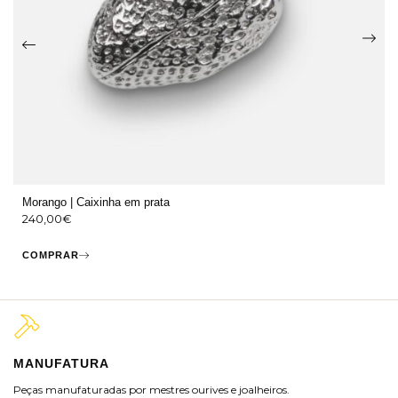
Morango | Caixinha em prata
240,00
€
COMPRAR
MANUFATURA
M
Peças manufaturadas por mestres ourives e joalheiros.
Jo