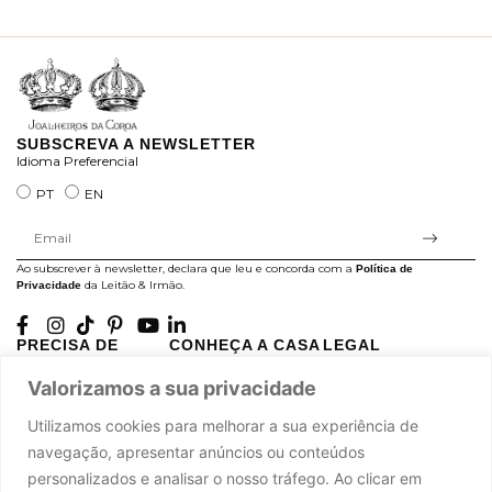
ra
SUBSCREVA A NEWSLETTER
Idioma Preferencial
PT
EN
Ao subscrever à newsletter, declara que leu e concorda com a
Política de
da Leitão & Irmão.
Privacidade
PRECISA DE
CONHEÇA A CASA
LEGAL
AJUDA?
LEITÃO
Projectos Apoiados pela
Valorizamos a sua privacidade
A minha conta
História
UE
Cuidado com as Peças
Atelier
Política de Privacidade
Utilizamos cookies para melhorar a sua experiência de
Trocas & Devoluções
Oficinas
Termos e Condições
navegação, apresentar anúncios ou conteúdos
Perguntas Frequentes
Journal
Livro de Reclamações
personalizados e analisar o nosso tráfego. Ao clicar em