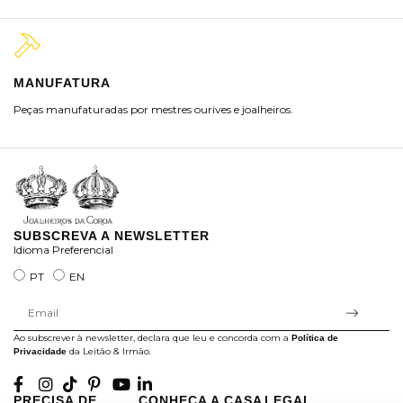
MANUFATURA
M
Peças manufaturadas por mestres ourives e joalheiros.
Jo
ra
SUBSCREVA A NEWSLETTER
Idioma Preferencial
PT
EN
Ao subscrever à newsletter, declara que leu e concorda com a
Política de
da Leitão & Irmão.
Privacidade
PRECISA DE
CONHEÇA A CASA
LEGAL