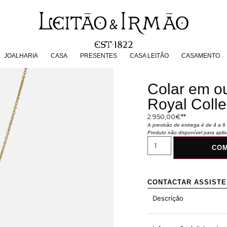
JOALHARIA
CASA
PRESENTES
CASA LEITÃO
CASAMENT
JOALHARIA
CASA
PRESENTES
CASA LEITÃO
CASAMENTO
Colar em o
Royal Colle
2.950,00
€
A previsão de entrega é de 4 a
Produto não disponível para apl
CO
CONTACTAR ASSIST
Descrição