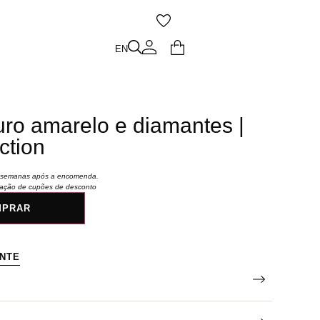
O
EN
EN
uro amarelo e diamantes |
ction
 6 semanas após a encomenda.
icação de cupões de desconto
MPRAR
ENTE