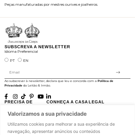
Peças manufaturadas por mestres ourives e joalheiros.
Jo
ra
SUBSCREVA A NEWSLETTER
Idioma Preferencial
PT
EN
Ao subscrever à newsletter, declara que leu e concorda com a
Política de
da Leitão & Irmão.
Privacidade
PRECISA DE
CONHEÇA A CASA
LEGAL
AJUDA?
LEITÃO
Projectos Apoiados pela
Valorizamos a sua privacidade
A minha conta
História
UE
Cuidado com as Peças
Atelier
Política de Privacidade
Utilizamos cookies para melhorar a sua experiência de
Trocas & Devoluções
Oficinas
Termos e Condições
navegação, apresentar anúncios ou conteúdos