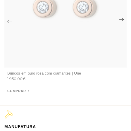
Brincos em ouro rosa com diamantes | One
1.950,00
€
COMPRAR
MANUFATURA
M