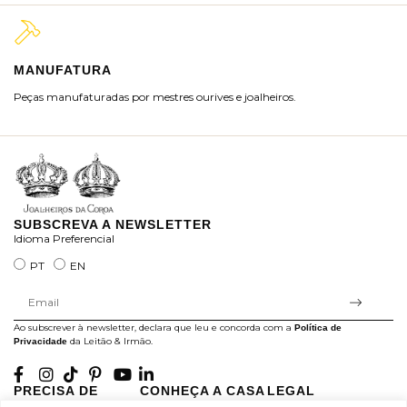
MANUFATURA
M
Peças manufaturadas por mestres ourives e joalheiros.
Jo
ra
SUBSCREVA A NEWSLETTER
Idioma Preferencial
PT
EN
Ao subscrever à newsletter, declara que leu e concorda com a
Política de
da Leitão & Irmão.
Privacidade
PRECISA DE
CONHEÇA A CASA
LEGAL