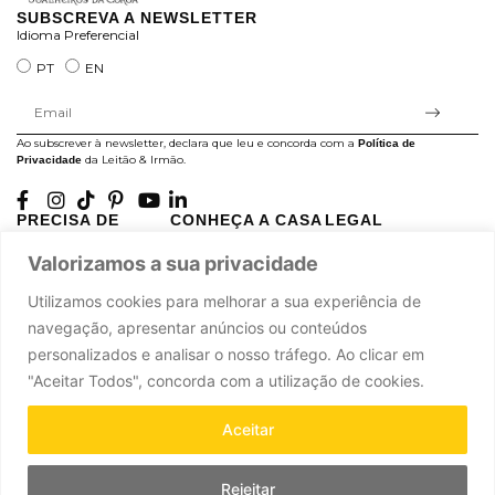
SUBSCREVA A NEWSLETTER
Idioma Preferencial
PT
EN
Ao subscrever à newsletter, declara que leu e concorda com a
Política de
da Leitão & Irmão.
Privacidade
PRECISA DE
CONHEÇA A CASA
LEGAL
AJUDA?
LEITÃO
Projectos Apoiados pela
Valorizamos a sua privacidade
A minha conta
História
UE
Cuidado com as Peças
Atelier
Política de Privacidade
Utilizamos cookies para melhorar a sua experiência de
Trocas & Devoluções
Oficinas
Termos e Condições
navegação, apresentar anúncios ou conteúdos
Perguntas Frequentes
Journal
Livro de Reclamações
personalizados e analisar o nosso tráfego. Ao clicar em
Contacte-nos
Press
"Aceitar Todos", concorda com a utilização de cookies.
Carreiras
Parcerias
Aceitar
Rejeitar