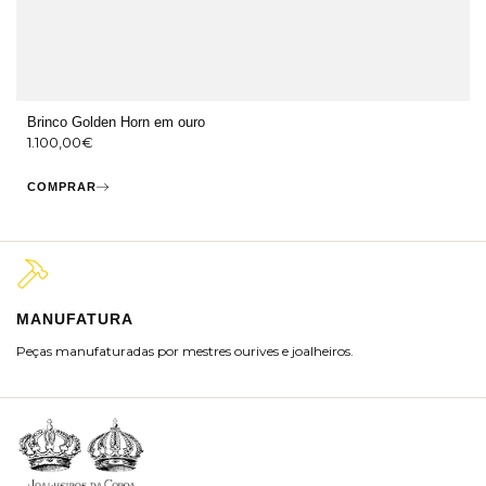
Brinco Golden Horn em ouro
1.100,00
€
COMPRAR
MANUFATURA
M
Peças manufaturadas por mestres ourives e joalheiros.
Jo
ra