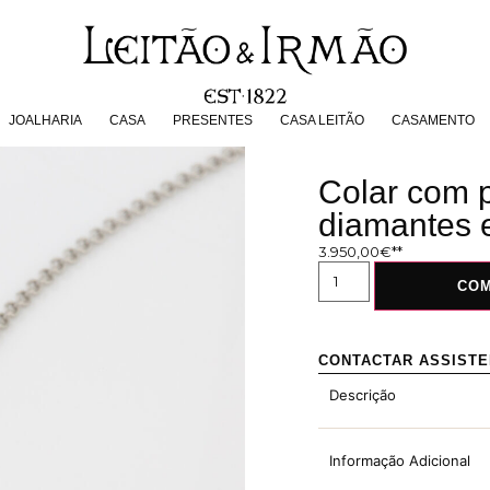
JOALHARIA
CASA
PRESENTES
CASA LEITÃO
CASAMENT
JOALHARIA
CASA
PRESENTES
CASA LEITÃO
CASAMENTO
Colar com 
diamantes e
3.950,00
€
CO
CONTACTAR ASSIST
Descrição
Informação Adicional