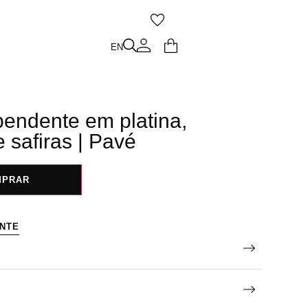
O
EN
EN
pendente em platina,
 safiras | Pavé
MPRAR
ENTE