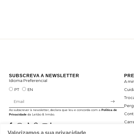
SUBSCREVA A NEWSLETTER
PRE
Idioma Preferencial
A mi
Cuid
PT
EN
Troc
Perg
Ao subscrever à newsletter, declara que leu e concorda com a
Política de
Cont
da Leitão & Irmão.
Privacidade
Carre
Valorizamos a sua privacidade