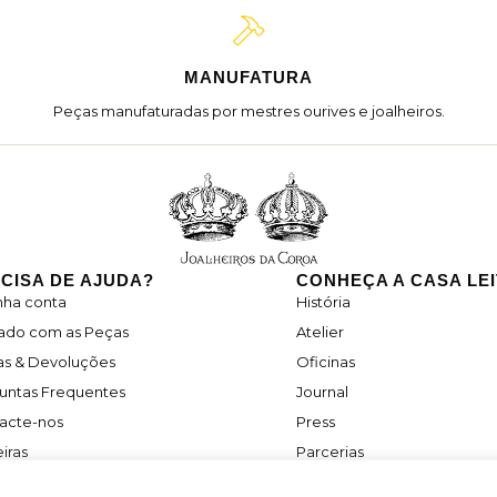
MANUFATURA
Peças manufaturadas por mestres ourives e joalheiros.
CISA DE AJUDA?
CONHEÇA A CASA LE
nha conta
História
ado com as Peças
Atelier
as & Devoluções
Oficinas
untas Frequentes
Journal
acte-nos
Press
iras
Parcerias