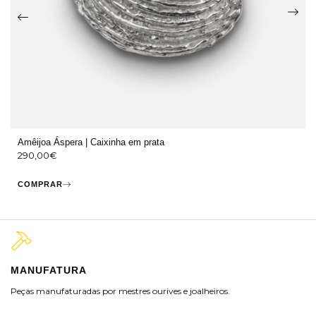
Amêijoa Áspera | Caixinha em prata
290,00
€
COMPRAR
MANUFATURA
M
Peças manufaturadas por mestres ourives e joalheiros.
Jo
ra