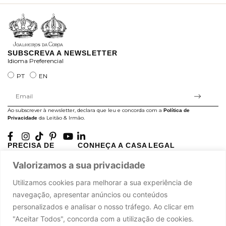
SUBSCREVA A NEWSLETTER
Idioma Preferencial
PT
EN
Ao subscrever à newsletter, declara que leu e concorda com a
Política de
da Leitão & Irmão.
Privacidade
PRECISA DE
CONHEÇA A CASA
LEGAL
AJUDA?
LEITÃO
Projectos Apoiados pela
Valorizamos a sua privacidade
A minha conta
História
UE
Cuidado com as Peças
Atelier
Política de Privacidade
Utilizamos cookies para melhorar a sua experiência de
Trocas & Devoluções
Oficinas
Termos e Condições
navegação, apresentar anúncios ou conteúdos
Perguntas Frequentes
Journal
Livro de Reclamações
personalizados e analisar o nosso tráfego. Ao clicar em
Contacte-nos
Press
"Aceitar Todos", concorda com a utilização de cookies.