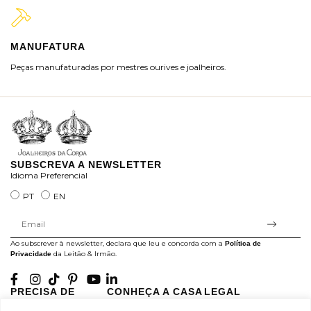
MANUFATURA
M
Peças manufaturadas por mestres ourives e joalheiros.
Jo
ra
SUBSCREVA A NEWSLETTER
Idioma Preferencial
PT
EN
Ao subscrever à newsletter, declara que leu e concorda com a
Política de
da Leitão & Irmão.
Privacidade
PRECISA DE
CONHEÇA A CASA
LEGAL
AJUDA?
LEITÃO
Projectos Apoiados pela