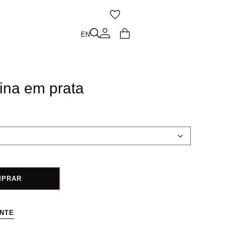
O
EN
EN
ina em prata
MPRAR
ENTE