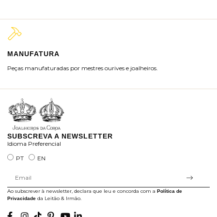
MANUFATURA
M
Peças manufaturadas por mestres ourives e joalheiros.
Jo
ra
SUBSCREVA A NEWSLETTER
Idioma Preferencial
PT
EN
Ao subscrever à newsletter, declara que leu e concorda com a
Política de
da Leitão & Irmão.
Privacidade