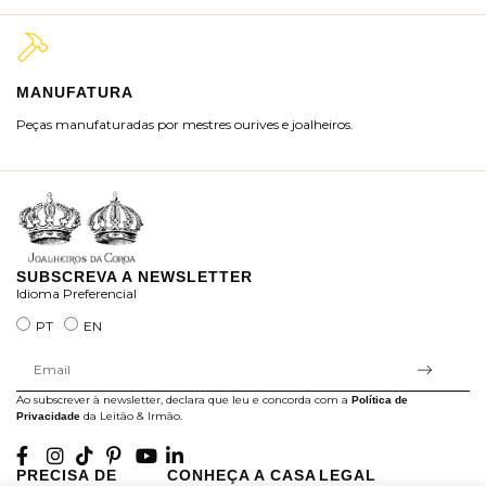
MANUFATURA
M
Peças manufaturadas por mestres ourives e joalheiros.
Jo
ra
SUBSCREVA A NEWSLETTER
Idioma Preferencial
PT
EN
Ao subscrever à newsletter, declara que leu e concorda com a
Política de
da Leitão & Irmão.
Privacidade
PRECISA DE
CONHEÇA A CASA
LEGAL