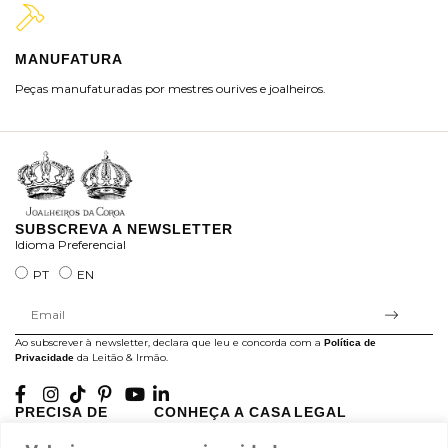
MANUFATURA
M
Peças manufaturadas por mestres ourives e joalheiros.
Jo
ra
SUBSCREVA A NEWSLETTER
Idioma Preferencial
PT
EN
Ao subscrever à newsletter, declara que leu e concorda com a
Política de
da Leitão & Irmão.
Privacidade
PRECISA DE
CONHEÇA A CASA
LEGAL
AJUDA?
LEITÃO
Projectos Apoiados pela