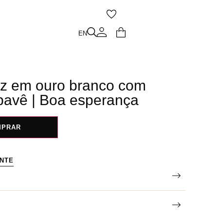
O
EN
EN
uz em ouro branco com
pavê | Boa esperança
MPRAR
ENTE