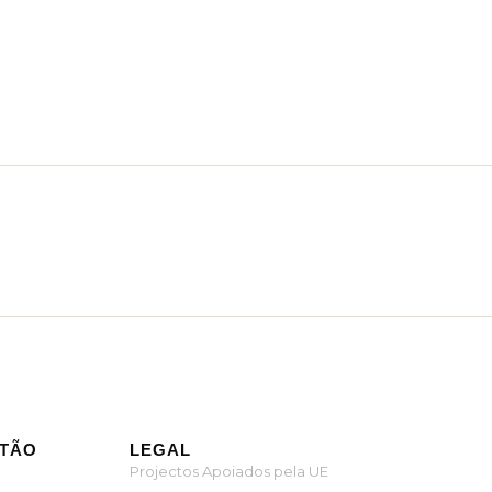
ITÃO
LEGAL
Projectos Apoiados pela UE