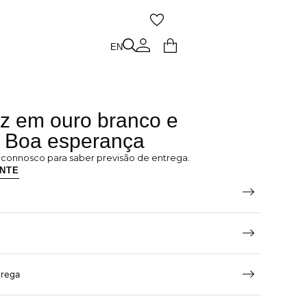
O
EN
EN
uz em ouro branco e
| Boa esperança
e connosco para saber previsão de entrega.
ENTE
trega