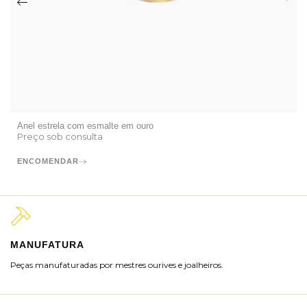
Anel estrela com esmalte em ouro
Preço sob consulta
ENCOMENDAR
MANUFATURA
M
Peças manufaturadas por mestres ourives e joalheiros.
Jo
ra