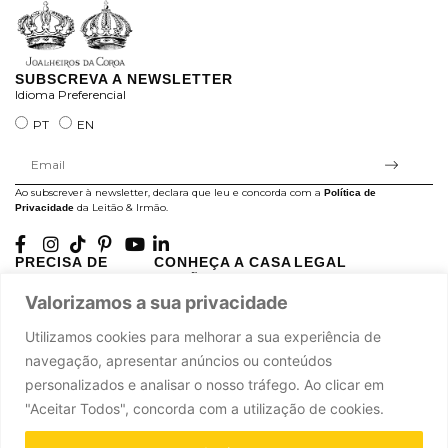
SUBSCREVA A NEWSLETTER
Idioma Preferencial
PT
EN
Ao subscrever à newsletter, declara que leu e concorda com a
Política de
da Leitão & Irmão.
Privacidade
PRECISA DE
CONHEÇA A CASA
LEGAL
AJUDA?
LEITÃO
Projectos Apoiados pela
A minha conta
História
Valorizamos a sua privacidade
UE
Cuidado com as Peças
Atelier
Política de Privacidade
Utilizamos cookies para melhorar a sua experiência de
Trocas & Devoluções
Oficinas
Termos e Condições
navegação, apresentar anúncios ou conteúdos
Perguntas Frequentes
Journal
Livro de Reclamações
personalizados e analisar o nosso tráfego. Ao clicar em
Contacte-nos
Press
"Aceitar Todos", concorda com a utilização de cookies.
Carreiras
Parcerias