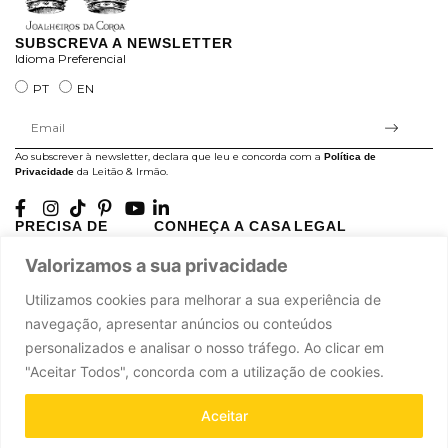
SUBSCREVA A NEWSLETTER
Idioma Preferencial
PT
EN
Ao subscrever à newsletter, declara que leu e concorda com a
Política de
da Leitão & Irmão.
Privacidade
PRECISA DE
CONHEÇA A CASA
LEGAL
AJUDA?
LEITÃO
Projectos Apoiados pela
Valorizamos a sua privacidade
A minha conta
História
UE
Cuidado com as Peças
Atelier
Política de Privacidade
Utilizamos cookies para melhorar a sua experiência de
Trocas & Devoluções
Oficinas
Termos e Condições
navegação, apresentar anúncios ou conteúdos
Perguntas Frequentes
Journal
Livro de Reclamações
personalizados e analisar o nosso tráfego. Ao clicar em
Contacte-nos
Press
"Aceitar Todos", concorda com a utilização de cookies.
Carreiras
Parcerias
Aceitar