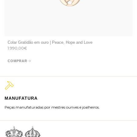
Colar Gratidão em ouro | Peace, Hope and Love
1.990,00
€
COMPRAR
MANUFATURA
M
Peças manufaturadas por mestres ourives e joalheiros.
Jo
ra