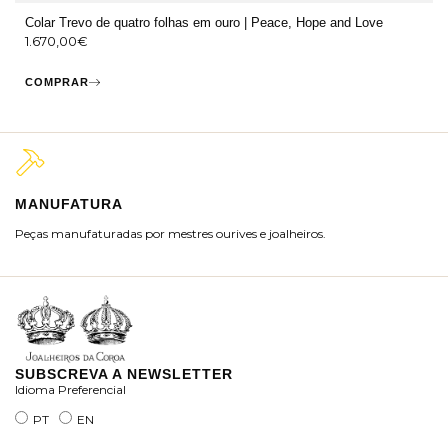
Colar Trevo de quatro folhas em ouro | Peace, Hope and Love
1.670,00
€
COMPRAR
MANUFATURA
M
Peças manufaturadas por mestres ourives e joalheiros.
Jo
ra
SUBSCREVA A NEWSLETTER
Idioma Preferencial
PT
EN