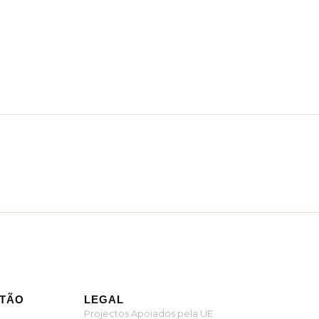
ITÃO
LEGAL
Projectos Apoiados pela UE