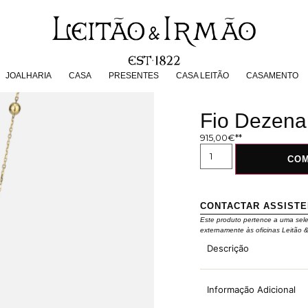
JOALHARIA
CASA
PRESENTES
CASA LEITÃO
CASAMENT
JOALHARIA
CASA
PRESENTES
CASA LEITÃO
CASAMENTO
Fio Dezena
915,00
€
CO
CONTACTAR ASSIST
Este produto pertence a uma sel
externamente às oficinas Leitão 
Descrição
Informação Adicional