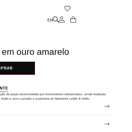
O
EN
EN
 em ouro amarelo
MPRAR
ENTE
eção de peças desenvolvidas por fornecedores selecionados, sendo realizada
& Irmão e sem o punção e assinatura de fabricante Leitão & Irmão.