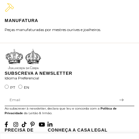
MANUFATURA
M
Peças manufaturadas por mestres ourives e joalheiros.
Jo
ra
SUBSCREVA A NEWSLETTER
Idioma Preferencial
PT
EN
Ao subscrever à newsletter, declara que leu e concorda com a
Política de
da Leitão & Irmão.
Privacidade
PRECISA DE
CONHEÇA A CASA
LEGAL
AJUDA?
LEITÃO
Projectos Apoiados pela