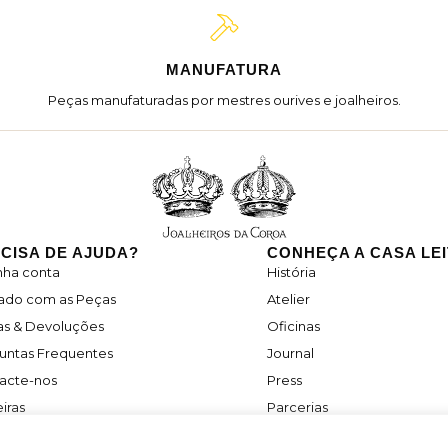
MANUFATURA
Peças manufaturadas por mestres ourives e joalheiros.
CISA DE AJUDA?
CONHEÇA A CASA LE
nha conta
História
ado com as Peças
Atelier
as & Devoluções
Oficinas
untas Frequentes
Journal
acte-nos
Press
iras
Parcerias