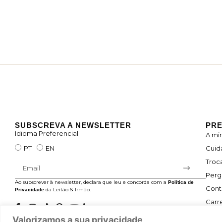
SUBSCREVA A NEWSLETTER
PRE
Idioma Preferencial
A mi
Cuid
PT
EN
Troc
Perg
Ao subscrever à newsletter, declara que leu e concorda com a
Política de
Cont
da Leitão & Irmão.
Privacidade
Carre
Valorizamos a sua privacidade