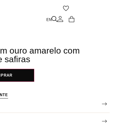
O
EN
EN
 em ouro amarelo com
 safiras
MPRAR
ENTE