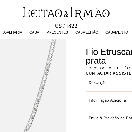
JOALHARIA
CASA
PRESENTES
CASA LEITÃO
CASAMENT
JOALHARIA
CASA
PRESENTES
CASA LEITÃO
CASAMENTO
Fio Etrusca
prata
Preço sob consulta, fal
CONTACTAR ASSIST
Descrição
Informação Adicional
Envio & Previsão de En