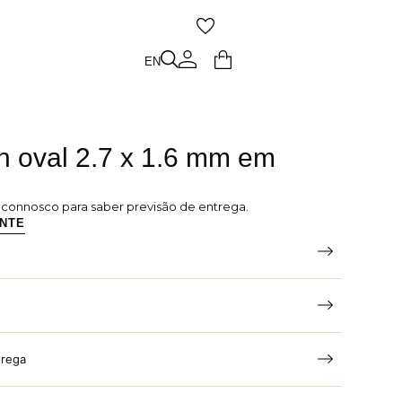
O
EN
EN
n oval 2.7 x 1.6 mm em
e connosco para saber previsão de entrega.
ENTE
trega