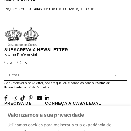
MANUFATURA
M
Peças manufaturadas por mestres ourives e joalheiros.
Jo
ra
SUBSCREVA A NEWSLETTER
Idioma Preferencial
PT
EN
Ao subscrever à newsletter, declara que leu e concorda com a
Política de
da Leitão & Irmão.
Privacidade
PRECISA DE
CONHEÇA A CASA
LEGAL
AJUDA?
LEITÃO
Projectos Apoiados pela
Valorizamos a sua privacidade
A minha conta
História
UE
Cuidado com as Peças
Atelier
Política de Privacidade
Utilizamos cookies para melhorar a sua experiência de
Trocas & Devoluções
Oficinas
Termos e Condições